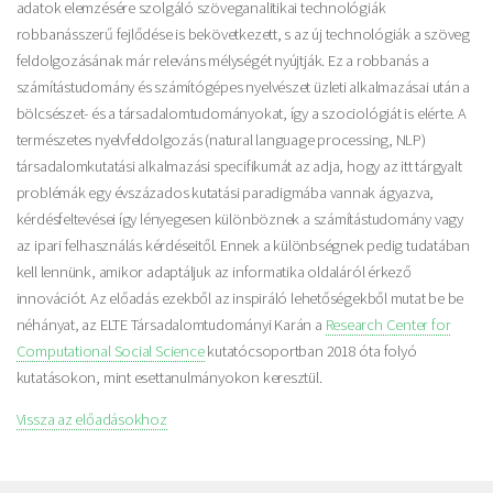
adatok elemzésére szolgáló szöveganalitikai technológiák
robbanásszerű fejlődése is bekövetkezett, s az új technológiák a szöveg
feldolgozásának már releváns mélységét nyújtják. Ez a robbanás a
számítástudomány és számítógépes nyelvészet üzleti alkalmazásai után a
bölcsészet- és a társadalomtudományokat, így a szociológiát is elérte. A
természetes nyelvfeldolgozás (natural language processing, NLP)
társadalomkutatási alkalmazási specifikumát az adja, hogy az itt tárgyalt
problémák egy évszázados kutatási paradigmába vannak ágyazva,
kérdésfeltevései így lényegesen különböznek a számítástudomány vagy
az ipari felhasználás kérdéseitől. Ennek a különbségnek pedig tudatában
kell lennünk, amikor adaptáljuk az informatika oldaláról érkező
innovációt. Az előadás ezekből az inspiráló lehetőségekből mutat be be
néhányat, az ELTE Társadalomtudományi Karán a
Research Center for
Computational Social Science
kutatócsoportban 2018 óta folyó
kutatásokon, mint esettanulmányokon keresztül.
Vissza az előadásokhoz