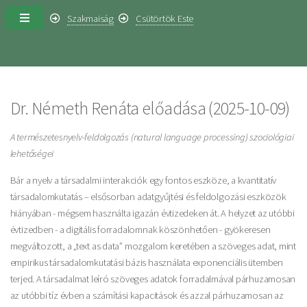
Szakmaiság
Csütörtök Este
Dr. Németh Renáta előadása (2025-10-09)
A természetesnyelv-feldolgozás (natural language processing) szociológiai
lehetőségei
Bár a nyelv a társadalmi interakciók egy fontos eszköze, a kvantitatív
társadalomkutatás – elsősorban adatgyűjtési és feldolgozási eszközök
hiányában - mégsem használta igazán évtizedeken át. A helyzet az utóbbi
évtizedben - a digitális forradalomnak köszönhetően - gyökeresen
megváltozott, a „text as data” mozgalom keretében a szöveges adat, mint
empirikus társadalomkutatási bázis használata exponenciális ütemben
terjed. A társadalmat leíró szöveges adatok forradalmával párhuzamosan
az utóbbi tíz évben a számítási kapacitások és azzal párhuzamosan az