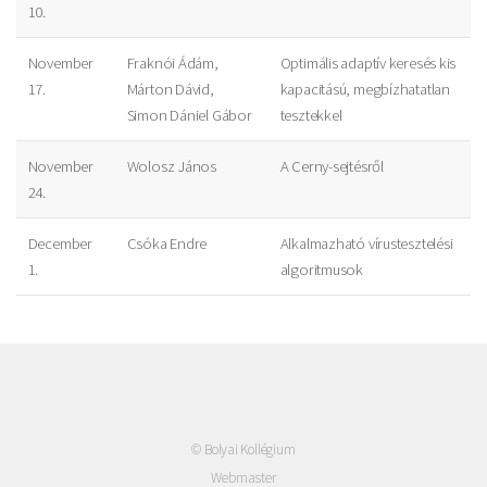
10.
November
Fraknói Ádám,
Optimális adaptív keresés kis
17.
Márton Dávid,
kapacitású, megbízhatatlan
Simon Dániel Gábor
tesztekkel
November
Wolosz János
A Cerny-sejtésről
24.
December
Csóka Endre
Alkalmazható vírustesztelési
1.
algoritmusok
© Bolyai Kollégium
Webmaster