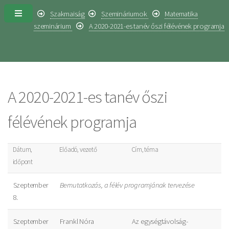
Szakmaiság
Szemináriumok
Matematika
szeminárium
A 2020-2021-es tanév őszi félévének programja
A 2020-2021-es tanév őszi
félévének programja
Dátum,
Előadó, vezető
Cím, téma
időpont
Szeptember
Bemutatkozás, a félév programjának tervezése
8.
Szeptember
Frankl Nóra
Az egységtávolság-