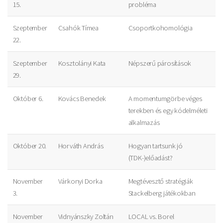
15.
probléma
Szeptember
Csahók Tímea
Csoportkohomológia
22.
Szeptember
Kosztolányi Kata
Népszerű párosítások
29.
Október 6.
Kovács Benedek
A momentumgörbe véges
terekben és egy kódelméleti
alkalmazás
Október 20.
Horváth András
Hogyan tartsunk jó
(TDK-)előadást?
November
Várkonyi Dorka
Megtévesztő stratégiák
3.
Stackelberg játékokban
November
Vidnyánszky Zoltán
LOCAL vs. Borel