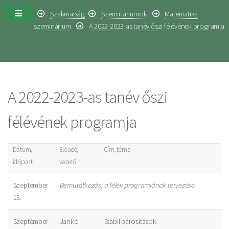
Szakmaiság
Szemináriumok
Matematika
szeminárium
A 2022-2023-as tanév őszi félévének programja
A 2022-2023-as tanév őszi
félévének programja
Dátum,
Előadó,
Cím, téma
időpont
vezető
Szeptember
Bemutatkozás, a félév programjának tervezése
13.
Szeptember
Jankó
Stabil párosítások