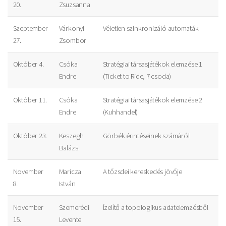
20.
Zsuzsanna
Szeptember
Várkonyi
Véletlen szinkronizáló automaták
27.
Zsombor
Október 4.
Csóka
Stratégiai társasjátékok elemzése 1
Endre
(Ticket to Ride, 7 csoda)
Október 11.
Csóka
Stratégiai társasjátékok elemzése 2
Endre
(Kuhhandel)
Október 23.
Keszegh
Görbék érintéseinek számáról
Balázs
November
Maricza
A tőzsdei kereskedés jövője
8.
István
November
Szemerédi
Ízelítő a topologikus adatelemzésből
15.
Levente