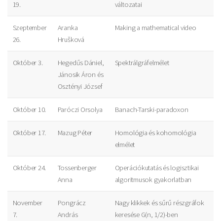
19.
változatai
Szeptember
Aranka
Making a mathematical video
26.
Hrušková
Október 3.
Hegedűs Dániel,
Spektrálgráfelmélet
Jánosik Áron és
Osztényi József
Október 10.
Paróczi Orsolya
Banach-Tarski-paradoxon
Október 17.
Mazug Péter
Homológia és kohomológia
elmélet
Október 24.
Tossenberger
Operációkutatás és logisztikai
Anna
algoritmusok gyakorlatban
November
Pongrácz
Nagy klikkek és sűrű részgráfok
7.
András
keresése G(n, 1/2)-ben