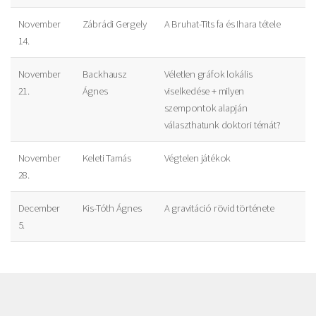
November
Zábrádi Gergely
A Bruhat-Tits fa és Ihara tétele
14.
November
Backhausz
Véletlen gráfok lokális
21.
Ágnes
viselkedése + milyen
szempontok alapján
választhatunk doktori témát?
November
Keleti Tamás
Végtelen játékok
28.
December
Kis-Tóth Ágnes
A gravitáció rövid története
5.