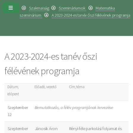
Szakmaiság
Szemináriumok
Matematika
szeminárium
A 2023-2024-es tanév őszi félévének programja
A 2023-2024-es tanév őszi
félévének programja
Dátum,
Előadó, vezető
Cím, téma
időpont
Szeptember
Bemutatkozás, a félév programjának tervezése
12
Szeptember
Jánosik Áron
Rényi-féle parkolási folyamat és