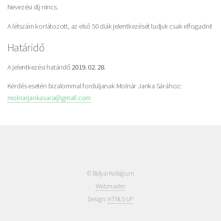
Nevezési díj nincs.
A létszám korlátozott, az első 50 diák jelentkezését tudjuk csak elfogadni!
Határidő
A jelentkezési határidő
2019. 02. 28.
Kérdés esetén bizalommal forduljanak Molnár Janka Sárához:
molnarjankasara@gmail.com
© Bolyai Kollégium
Webmaster
Design:
HTML5 UP