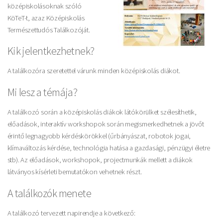
középiskolásoknak szóló
KöTeT-t, azaz Középiskolás
Természettudós Találkozóját.
Kik jelentkezhetnek?
A találkozóra szeretettel várunk minden középiskolás diákot.
Mi lesz a témája?
A találkozó során a középiskolás diákok látókörülket szélesíthetik,
előadások, interaktív workshopok során megismerkedhetnek a jövőt
érintő legnagyobb kérdéskörökkel (űrbányászat, robotok jogai,
klímaváltozás kérdése, technológia hatása a gazdasági, pénzügyi életre
stb). Az előadások, workshopok, projectmunkák mellett a diákok
látványos kísérleti bemutatókon vehetnek részt.
A találkozók menete
A találkozó tervezett napirendje a következő: