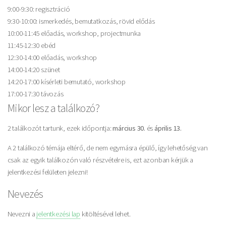
9:00-9:30: regisztráció
9:30-10:00: ismerkedés, bemutatkozás, rövid elődás
10:00-11:45 előadás, workshop, projectmunka
11:45-12:30 ebéd
12:30-14:00 előadás, workshop
14:00-14:20 szünet
14:20-17:00 kísérleti bemutató, workshop
17:00-17:30 távozás
Mikor lesz a találkozó?
2 találkozót tartunk, ezek időpontja:
március 30.
és
április 13.
A 2 találkozó témája eltérő, de nem egymásra épülő, így lehetőség van
csak az egyik találkozón való részvételre is, ezt azonban kérjük a
jelentkezési felületen jelezni!
Nevezés
Nevezni a
jelentkezési lap
kitöltésével lehet.