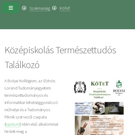
Szakmaiság
KöTeT
Középiskolás Természettudós
Találkozó
A Bolyai Kollégium, az Eötvös
Loránd Tudományegyetem
természettudományos és
informatikai tehetséggondozó
műhelye és a Tudományos
Piknik szervezői csapata
(
tupim.ml
) idén első alkalommal
hirdeti meg a