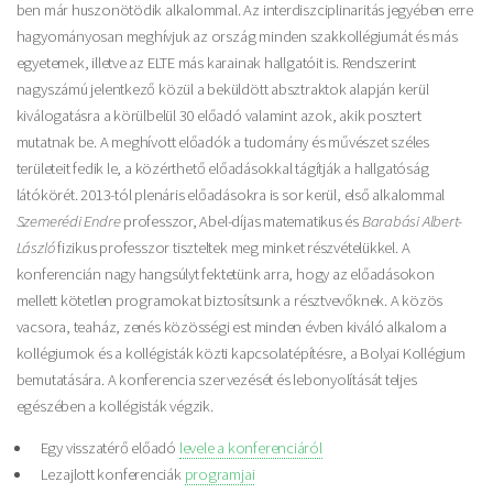
ben már huszonötödik alkalommal. Az interdiszciplinaritás jegyében erre
hagyományosan meghívjuk az ország minden szakkollégiumát és más
egyetemek, illetve az ELTE más karainak hallgatóit is. Rendszerint
nagyszámú jelentkező közül a beküldött absztraktok alapján kerül
kiválogatásra a körülbelül 30 előadó valamint azok, akik posztert
mutatnak be. A meghívott előadók a tudomány és művészet széles
területeit fedik le, a közérthető előadásokkal tágítják a hallgatóság
látókörét. 2013-tól plenáris előadásokra is sor kerül, első alkalommal
Szemerédi Endre
professzor, Abel-díjas matematikus és
Barabási Albert-
László
fizikus professzor tiszteltek meg minket részvételükkel. A
konferencián nagy hangsúlyt fektetünk arra, hogy az előadásokon
mellett kötetlen programokat biztosítsunk a résztvevőknek. A közös
vacsora, teaház, zenés közösségi est minden évben kiváló alkalom a
kollégiumok és a kollégisták közti kapcsolatépítésre, a Bolyai Kollégium
bemutatására. A konferencia szervezését és lebonyolítását teljes
egészében a kollégisták végzik.
Egy visszatérő előadó
levele a konferenciáról
Lezajlott konferenciák
programjai