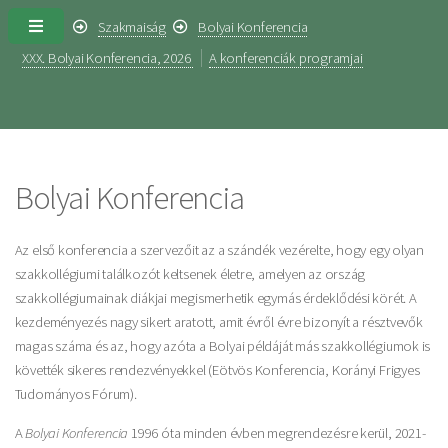
Szakmaiság
Bolyai Konferencia
XXX. Bolyai Konferencia, 2026
A konferenciák programjai
Bolyai Konferencia
Az első konferencia a szervezőit az a szándék vezérelte, hogy egy olyan
szakkollégiumi találkozót keltsenek életre, amelyen az ország
szakkollégiumainak diákjai megismerhetik egymás érdeklődési körét. A
kezdeményezés nagy sikert aratott, amit évről évre bizonyít a résztvevők
magas száma és az, hogy azóta a Bolyai példáját más szakkollégiumok is
követték sikeres rendezvényekkel (Eötvös Konferencia, Korányi Frigyes
Tudományos Fórum).
A
Bolyai Konferencia
1996 óta minden évben megrendezésre kerül, 2021-