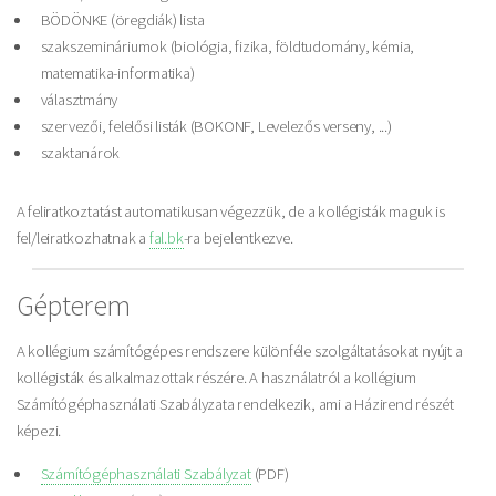
BÖDÖNKE (öregdiák) lista
szakszemináriumok (biológia, fizika, földtudomány, kémia,
matematika-informatika)
választmány
szervezői, felelősi listák (BOKONF, Levelezős verseny, ...)
szaktanárok
A feliratkoztatást automatikusan végezzük, de a kollégisták maguk is
fel/leiratkozhatnak a
fal.bk
-ra bejelentkezve.
Gépterem
A kollégium számítógépes rendszere különféle szolgáltatásokat nyújt a
kollégisták és alkalmazottak részére. A használatról a kollégium
Számítógéphasználati Szabályzata rendelkezik, ami a Házirend részét
képezi.
Számítógéphasználati Szabályzat
(PDF)