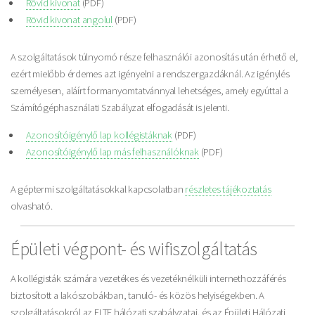
Rövid kivonat
(PDF)
Rövid kivonat angolul
(PDF)
A szolgáltatások túlnyomó része felhasználói azonosítás után érhető el,
ezért mielőbb érdemes azt igényelni a rendszergazdáknál. Az igénylés
személyesen, aláírt formanyomtatvánnyal lehetséges, amely egyúttal a
Számítógéphasználati Szabályzat elfogadását is jelenti.
Azonosítóigénylő lap kollégistáknak
(PDF)
Azonosítóigénylő lap más felhasználóknak
(PDF)
A géptermi szolgáltatásokkal kapcsolatban
részletes tájékoztatás
olvasható.
Épületi végpont- és wifiszolgáltatás
A kollégisták számára vezetékes és vezetéknélküli internethozzáférés
biztosított a lakószobákban, tanuló- és közös helyiségekben. A
szolgáltatásokról az ELTE hálózati szabályzatai, és az Épületi Hálózati