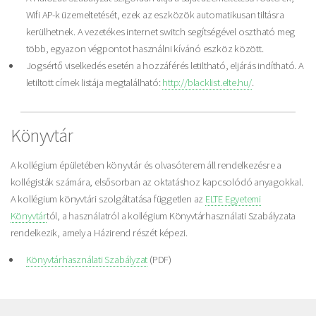
Wifi AP-k üzemeltetését, ezek az eszközök automatikusan tiltásra
kerülhetnek. A vezetékes internet switch segítségével osztható meg
több, egyazon végpontot használni kívánó eszköz között.
Jogsértő viselkedés esetén a hozzáférés letiltható, eljárás indítható. A
letiltott címek listája megtalálható:
http://blacklist.elte.hu/
.
Könyvtár
A kollégium épületében könyvtár és olvasóterem áll rendelkezésre a
kollégisták számára, elsősorban az oktatáshoz kapcsolódó anyagokkal.
A kollégium könyvtári szolgáltatása független az
ELTE Egyetemi
Könyvtár
tól, a használatról a kollégium Könyvtárhasználati Szabályzata
rendelkezik, amely a Házirend részét képezi.
Könyvtárhasználati Szabályzat
(PDF)