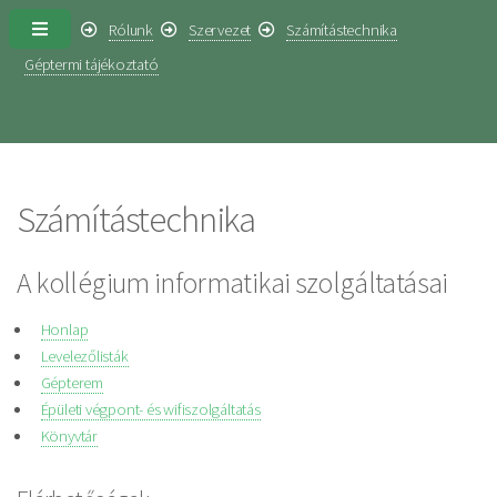
Rólunk
Szervezet
Számítástechnika
Géptermi tájékoztató
Számítástechnika
A kollégium informatikai szolgáltatásai
Honlap
Levelezőlisták
Gépterem
Épületi végpont- és wifiszolgáltatás
Könyvtár