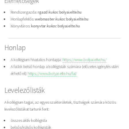
Elérhetőségek
Rendszergazda:
rgazd
kukac
bolyai.elte.hu
Honlapfelelős:
webmaster
kukac
bolyai.elte.hu
Könyvtáros:
konyvtar
kukac
bolyai.elte.hu
Honlap
A kollégium hivatalos honlapja:
https://www.bolyai.elte.hu/
A fal.bk belső honlap a kollégisták számára (előzetes igénylés után
érhető el):
https://www.bolyai.elte.hu/fal/
Levelezőlisták
A kollégium tagjai, az egyes szakterületek, tisztségek számára közös
levelezőlistákat tartunk fent:
összes aktív kollégista
belsős/külsős kollégisták