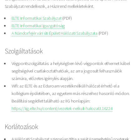
Szabályzat rendelkezik, a Házirend mellekleteként.
ELTE Informatikai Szabályzat
(PDF)
ELTE Informatikai Igazgatóság
A Nándorfejérvári úti Épület Hálózati Szabályzata
(PDF)
Szolgáltatások
Végpontszolgáltatás: a helyiségben lévő végpontok ethernet kábel
segítségével csatlakoztathatóak, az arra jogosult felhasználók
számára, előzetes igénylés alapján.
Wifi: az ELTE és az Eduroam vezetéknélküli hálózat érhető el a
kollégium épületében, az egyetem más részeihez hasonló módon.
Beállítási segédlet található az IIG honlapján:
https://iig.elte.hu/content/vezetek-nelkuli-halozat.t.16224
Korlátozások
A Hálózati Szabályzat szigorúan tiltja a saját üzemeltetésű routerek,