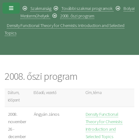
Szakmaiság
További szakmai programok
Bolyai
Mesterműhelyek
2008. őszi program
Density Functional Theory for Chemists: Introduction and Selected
Topics
2008. őszi program
Dátum,
Előadó, vezető
Cím, téma
időpont
2008.
Ángyán János
Density Functional
november
Theory for Chemists:
26 -
Introduction and
december
Selected Topics