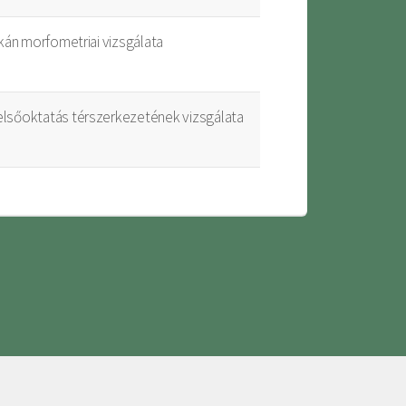
lkán morfometriai vizsgálata
elsőoktatás térszerkezetének vizsgálata