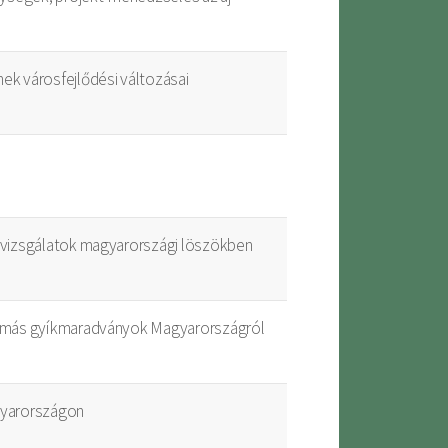
k városfejlődési változásai
-vizsgálatok magyarországi löszökben
s más gyíkmaradványok Magyarországról
gyarországon