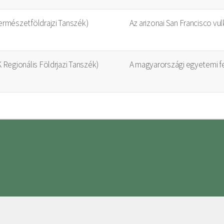
ermészetföldrajzi Tanszék)
Az arizonai San Francisco vu
 Regionális Földrjazi Tanszék)
A magyarországi egyetemi f