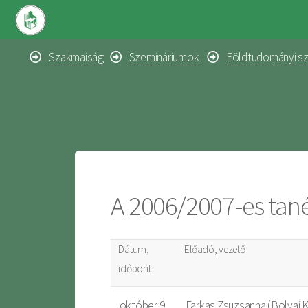
Szakmaiság
Szemináriumok
Földtudományi s
A 2006/2007-es tané
Dátum,
Előadó, vezető
időpont
október 9.
Farkas Zsuzsanna (Bolyai K