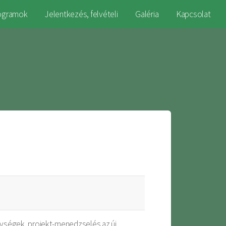
ogramok
Jelentkezés, felvételi
Galéria
Kapcsolat
nységek, projekt-menedzselés az új