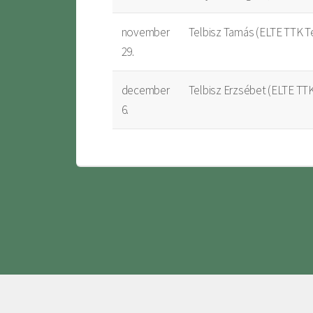
november
Telbisz Tamás (ELTE TTK T
29.
december
Telbisz Erzsébet (ELTE TTK
6.