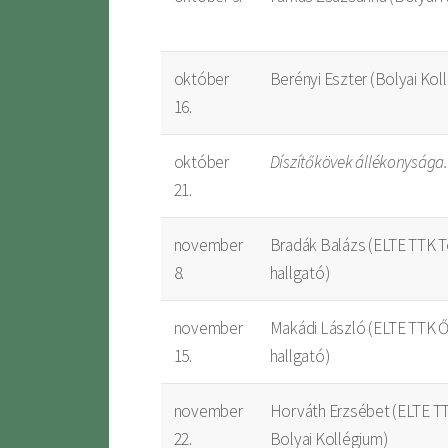
október
Berényi Eszter (Bolyai Kol
16.
október
Díszítőkövek állékonysága
21.
november
Bradák Balázs (ELTE TTK T
8.
hallgató)
november
Makádi László (ELTE TTK Ős
15.
hallgató)
november
Horváth Erzsébet (ELTE TT
22.
Bolyai Kollégium)