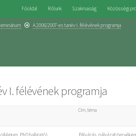
Főoldal
Rólunk
Szakmaiság
Közösségi pr
zeminárium
A 2006/2007-es tanév I. félévének programja
v I. félévének programja
Cím, téma
ollégium, PhD hallgató)
Pályázás, pályázati tervéke