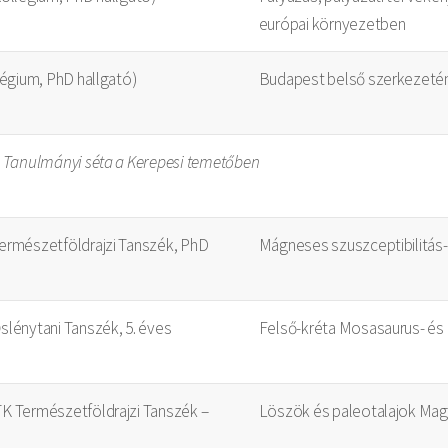
európai környezetben
légium, PhD hallgató)
Budapest belső szerkezeténe
. Tanulmányi séta a Kerepesi temetőben
ermészetföldrajzi Tanszék, PhD
Mágneses szuszceptibilitás
lénytani Tanszék, 5. éves
Felső-kréta Mosasaurus- é
K Természetföldrajzi Tanszék –
Löszök és paleotalajok Ma