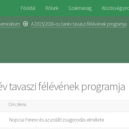
Főoldal
Rólunk
Szakmaiság
Közösségi pr
zeminárium
A 2015/2016-os tanév tavaszi félévének programja
v tavaszi félévének programja
Cím, téma
Nopcsa Ferenc és az izolált zsugorodás elmélete