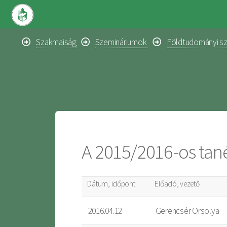
Szakmaiság
Szemináriumok
Földtudományi s
A 2015/2016-os tané
Dátum, időpont
Előadó, vezető
2016.04.12
Gerencsér Orsolya