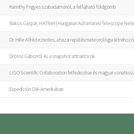
Karinthy Frigyes szabadalmáról, a felfújható földgömb
Bakos Gáspár, HATNet (Hungarian Automated Telescope Netw
Dr. Hille Alfréd ezredes, a hazai repülésmeteorológia létrehozó
Drótos Gáborról és a snapshot attraktorok
LIGO Scientific Collaboration felfedezése és magyar vonatkoz
Expedíción Dél-Amerikában