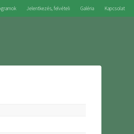
ogramok
Jelentkezés, felvételi
Galéria
Kapcsolat