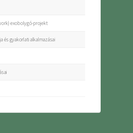
ork) exobolygó-projekt
ja és gyakorlati alkalmazásai
ásai