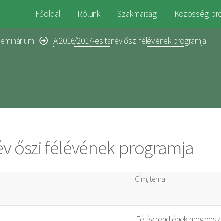
Főoldal
Rólunk
Szakmaiság
Közösségi pr
zeminárium
A 2016/2017-es tanév őszi félévének programja
v őszi félévének programja
Cím, téma
Félév rendjének megbesz