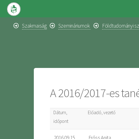
Szakmaiság
Szemináriumok
Földtudományi s
A 2016/2017-es tané
Dátum,
Előadó, vezető
időpont
2016.09.15
Erőss Anita