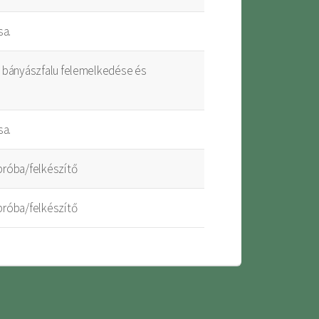
sa.
y bányászfalu felemelkedése és
sa.
próba/felkészítő
próba/felkészítő