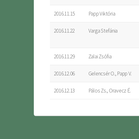
2016.11.15
Papp Viktória
2016.11.22
Varga Stefánia
2016.11.29
Zalai Zsófia
2016.12.06
Gelencsér O., Papp V.
2016.12.13
Pálos Zs., Oravecz É.