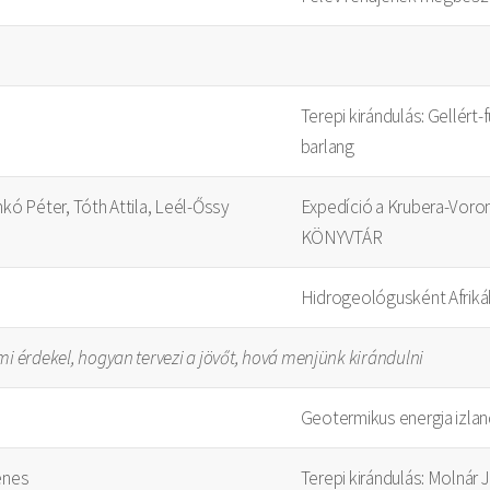
Terepi kirándulás: Gellért-
barlang
mkó Péter, Tóth Attila, Leél-Őssy
Expedíció a Krubera-Voro
KÖNYVTÁR
Hidrogeológusként Afriká
mi érdekel, hogyan tervezi a jövőt, hová menjünk kirándulni
Geotermikus energia izlan
énes
Terepi kirándulás: Molnár 