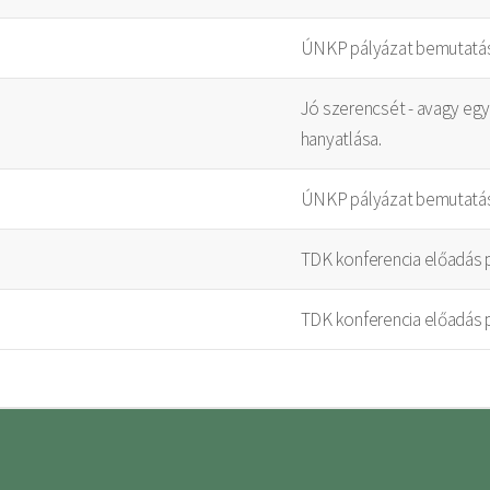
ÚNKP pályázat bemutatá
Jó szerencsét - avagy eg
hanyatlása.
ÚNKP pályázat bemutatá
TDK konferencia előadás 
TDK konferencia előadás 