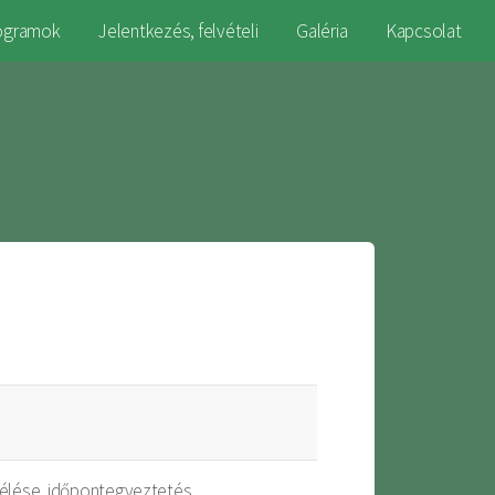
ogramok
Jelentkezés, felvételi
Galéria
Kapcsolat
élése, időpontegyeztetés