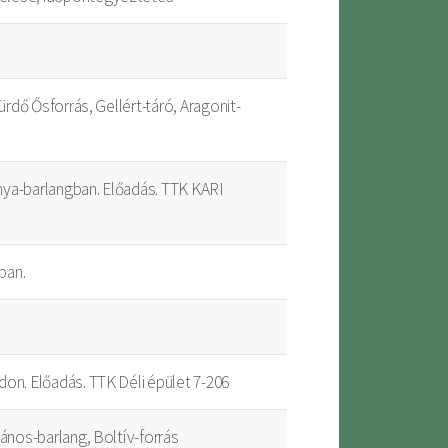
fürdő Ősforrás, Gellért-táró, Aragonit-
nya-barlangban. Előadás. TTK KARI
ban.
don. Előadás. TTK Déli épület 7-206
János-barlang, Boltív-forrás