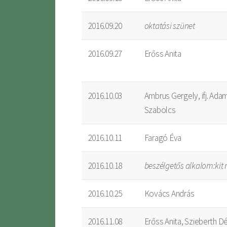
2016.09.20
oktatási szünet
2016.09.27
Erőss Anita
2016.10.03
Ambrus Gergely, ifj. Ada
Szabolcs
2016.10.11
Faragó Éva
2016.10.18
beszélgetős alkalom:kit 
2016.10.25
Kovács András
2016.11.08
Erőss Anita, Szieberth D