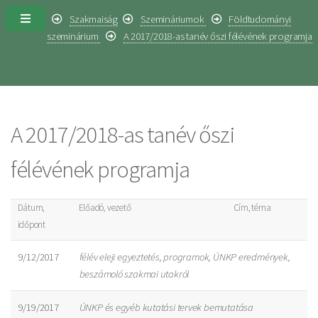
Szakmaiság
Szemináriumok
Földtudományi
szeminárium
A 2017/2018-as tanév őszi félévének programja
A 2017/2018-as tanév őszi
félévének programja
Dátum,
Előadó, vezető
Cím, téma
időpont
9/12/2017
félév eleji egyeztetés, programok, ÚNKP eredmények,
beszámoló szakmai utakról
9/19/2017
ÚNKP és egyéb kutatási tervek bemutatása