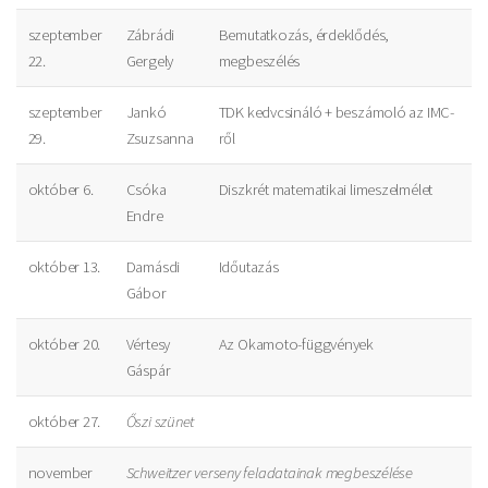
szeptember
Zábrádi
Bemutatkozás, érdeklődés,
22.
Gergely
megbeszélés
szeptember
Jankó
TDK kedvcsináló + beszámoló az IMC-
29.
Zsuzsanna
ről
október 6.
Csóka
Diszkrét matematikai limeszelmélet
Endre
október 13.
Damásdi
Időutazás
Gábor
október 20.
Vértesy
Az Okamoto-függvények
Gáspár
október 27.
Őszi szünet
november
Schweitzer verseny feladatainak megbeszélése