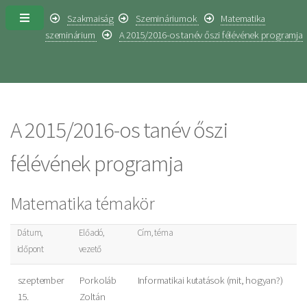
Szakmaiság
Szemináriumok
Matematika
szeminárium
A 2015/2016-os tanév őszi félévének programja
A 2015/2016-os tanév őszi
félévének programja
Matematika témakör
Dátum,
Előadó,
Cím, téma
időpont
vezető
szeptember
Porkoláb
Informatikai kutatások (mit, hogyan?)
15.
Zoltán