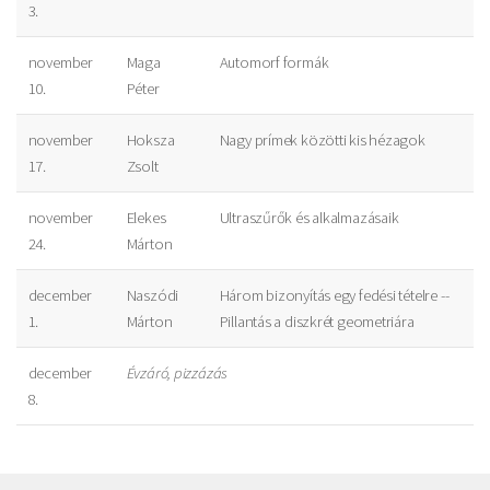
3.
november
Maga
Automorf formák
10.
Péter
november
Hoksza
Nagy prímek közötti kis hézagok
17.
Zsolt
november
Elekes
Ultraszűrők és alkalmazásaik
24.
Márton
december
Naszódi
Három bizonyítás egy fedési tételre --
1.
Márton
Pillantás a diszkrét geometriára
december
Évzáró, pizzázás
8.