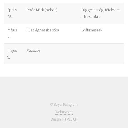
április
Poór Márk (belsős)
Függetlenségi tételek és
25.
a forszolás
május
Kúsz Ágnes (belsős)
Gráflimeszek
2.
május
Pizzázás
9.
© Bolyai Kollégium
Webmaster
Design:
HTML5 UP