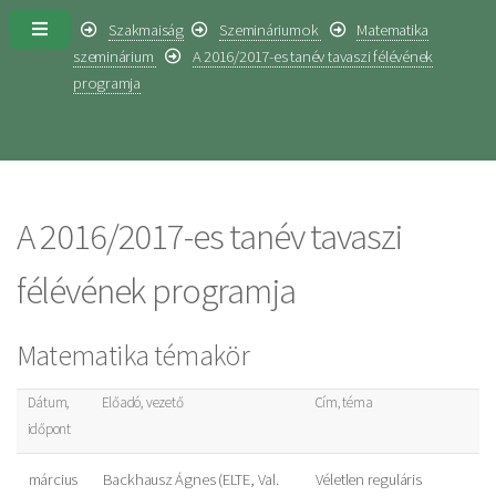
Szakmaiság
Szemináriumok
Matematika
szeminárium
A 2016/2017-es tanév tavaszi félévének
programja
A 2016/2017-es tanév tavaszi
félévének programja
Matematika témakör
Dátum,
Előadó, vezető
Cím, téma
időpont
március
Backhausz Ágnes (ELTE, Val.
Véletlen reguláris