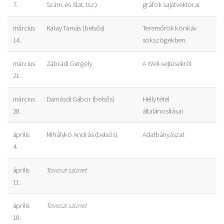
7.
Szám. és Stat. tsz.)
gráfok sajátvektorai
március
Kátay Tamás (belsős)
Teremőrök konkáv
14.
sokszögekben
március
Zábrádi Gergely
A Weil-sejtésekről
21.
március
Damásdi Gábor (belsős)
Helly tétel
28.
általánosításai
április
Mihálykó András (belsős)
Adatbányászat
4.
április
Tavaszi szünet
11.
április
Tavaszi szünet
18.