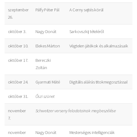
szeptember
Pálfy Péter Pál
A Cerny sejtés körül
26.
október 3.
Nagy Donát
Sarkovszkij tételéről
október 10.
Elekes Márton
Végtelen játékok és alkalmazásaik
október 17.
Bereczki
Zoltán
október 24.
Gyarmati Máté
Digitális aláírás titokmegosztással
október 31.
Őszi szünet
november
Schweitzer verseny feladatainak megbeszélése
7.
november
Nagy Donát
Mesterséges intelligenciák