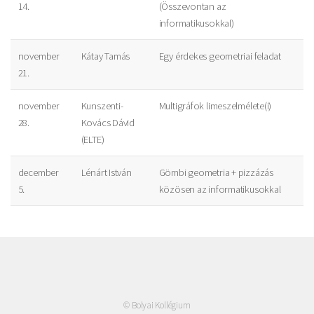
14.
(Összevontan az
informatikusokkal)
november
Kátay Tamás
Egy érdekes geometriai feladat
21.
november
Kunszenti-
Multigráfok limeszelmélete(i)
28.
Kovács Dávid
(ELTE)
december
Lénárt István
Gömbi geometria + pizzázás
5.
közösen az informatikusokkal
© Bolyai Kollégium