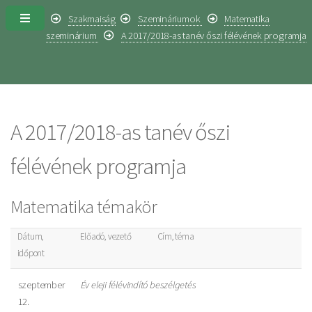
Szakmaiság
Szemináriumok
Matematika
szeminárium
A 2017/2018-as tanév őszi félévének programja
A 2017/2018-as tanév őszi
félévének programja
Matematika témakör
Dátum,
Előadó, vezető
Cím, téma
időpont
szeptember
Év eleji félévindító beszélgetés
12.