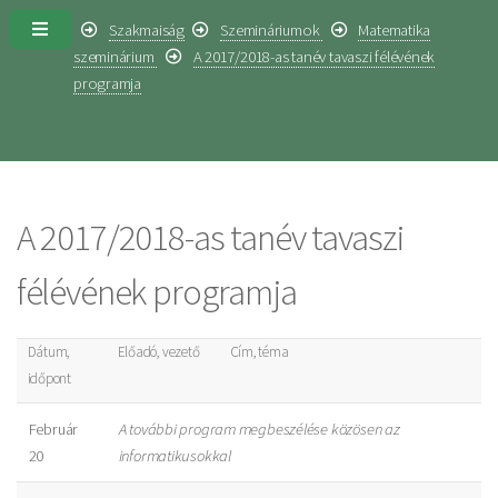
Szakmaiság
Szemináriumok
Matematika
szeminárium
A 2017/2018-as tanév tavaszi félévének
programja
A 2017/2018-as tanév tavaszi
félévének programja
Dátum,
Előadó, vezető
Cím, téma
időpont
Február
A további program megbeszélése közösen az
20
informatikusokkal