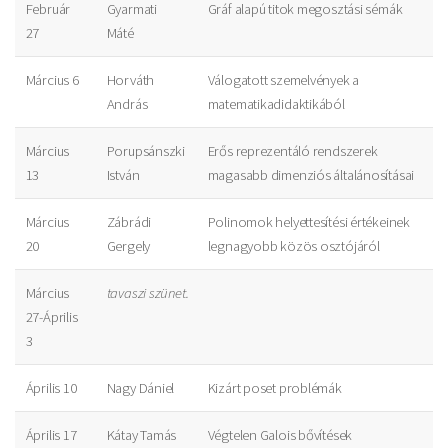
Február
Gyarmati
Gráf alapú titok megosztási sémák
27
Máté
Március 6
Horváth
Válogatott szemelvények a
András
matematikadidaktikából
Március
Porupsánszki
Erős reprezentáló rendszerek
13
István
magasabb dimenziós általánosításai
Március
Zábrádi
Polinomok helyettesítési értékeinek
20
Gergely
legnagyobb közös osztójáról
Március
tavaszi szünet.
27-Április
3
Április 10
Nagy Dániel
Kizárt poset problémák
Április 17
Kátay Tamás
Végtelen Galois bővítések