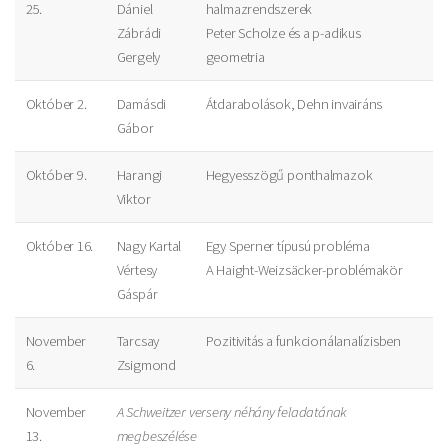
25.
Dániel
halmazrendszerek
Zábrádi
Peter Scholze és a p-adikus
Gergely
geometria
Október 2.
Damásdi
Átdarabolások, Dehn invairáns
Gábor
Október 9.
Harangi
Hegyesszögű ponthalmazok
Viktor
Október 16.
Nagy Kartal
Egy Sperner típusú probléma
Vértesy
A Haight-Weizsäcker-problémakör
Gáspár
November
Tarcsay
Pozitivitás a funkcionálanalízisben
6.
Zsigmond
November
A Schweitzer verseny néhány feladatának
13.
megbeszélése