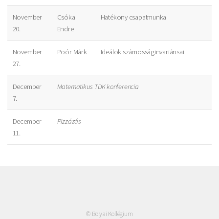
November
Csóka
Hatékony csapatmunka
20.
Endre
November
Poór Márk
Ideálok számosságinvariánsai
27.
December
Matematikus TDK konferencia
7.
December
Pizzázás
11.
© Bolyai Kollégium