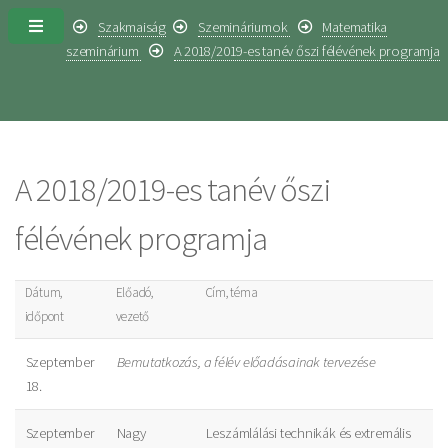
Szakmaiság
Szemináriumok
Matematika
szeminárium
A 2018/2019-es tanév őszi félévének programja
A 2018/2019-es tanév őszi
félévének programja
Dátum,
Előadó,
Cím, téma
időpont
vezető
Szeptember
Bemutatkozás, a félév előadásainak tervezése
18.
Szeptember
Nagy
Leszámlálási technikák és extremális