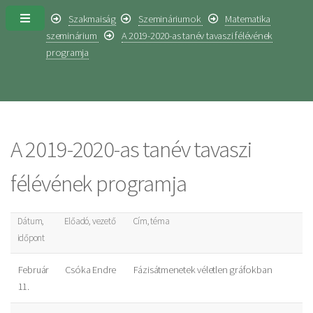
Szakmaiság
Szemináriumok
Matematika
szeminárium
A 2019-2020-as tanév tavaszi félévének
programja
A 2019-2020-as tanév tavaszi
félévének programja
Dátum,
Előadó, vezető
Cím, téma
időpont
Február
Csóka Endre
Fázisátmenetek véletlen gráfokban
11.