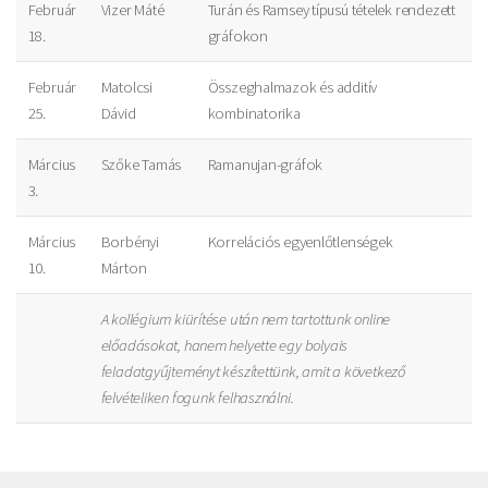
Február
Vizer Máté
Turán és Ramsey típusú tételek rendezett
18.
gráfokon
Február
Matolcsi
Összeghalmazok és additív
25.
Dávid
kombinatorika
Március
Szőke Tamás
Ramanujan-gráfok
3.
Március
Borbényi
Korrelációs egyenlőtlenségek
10.
Márton
A kollégium kiürítése után nem tartottunk online
előadásokat, hanem helyette egy bolyais
feladatgyűjteményt készítettünk, amit a következő
felvételiken fogunk felhasználni.