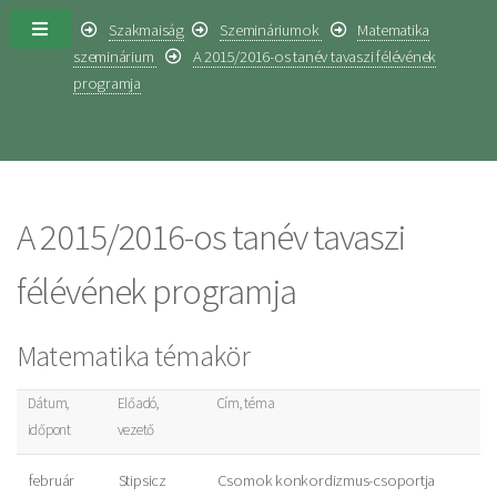
Szakmaiság
Szemináriumok
Matematika
szeminárium
A 2015/2016-os tanév tavaszi félévének
programja
A 2015/2016-os tanév tavaszi
félévének programja
Matematika témakör
Dátum,
Előadó,
Cím, téma
időpont
vezető
február
Stipsicz
Csomok konkordizmus-csoportja