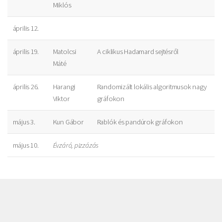
Miklós
április 12.
április 19.
Matolcsi
A ciklikus Hadamard sejtésről
Máté
április 26.
Harangi
Randomizált lokális algoritmusok nagy
Viktor
gráfokon
május 3.
Kun Gábor
Rablók és pandúrok gráfokon
május 10.
Évzáró, pizzázás