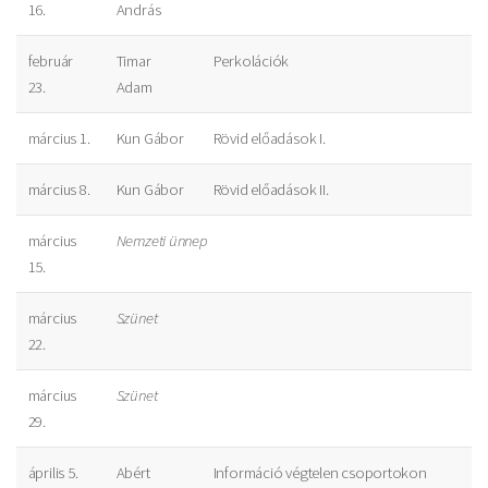
16.
András
február
Timar
Perkolációk
23.
Adam
március 1.
Kun Gábor
Rövid előadások I.
március 8.
Kun Gábor
Rövid előadások II.
március
Nemzeti ünnep
15.
március
Szünet
22.
március
Szünet
29.
április 5.
Abért
Információ végtelen csoportokon