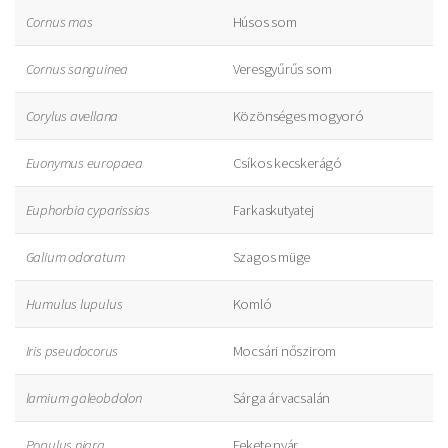
Cornus mas
Húsos som
Cornus sanguinea
Veresgyűrűs som
Corylus avellana
Közönséges mogyoró
Euonymus europaea
Csíkos kecskerágó
Euphorbia cyparissias
Farkaskutyatej
Galium odoratum
Szagos müge
Humulus lupulus
Komló
Iris pseudocorus
Mocsári nőszirom
lamium galeobdolon
Sárga árvacsalán
Populus nigra
Fekete nyár