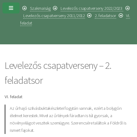
Szakmaiság
Levelezős csapatverseny 2022/2023
Levelezős csapatverseny 2011/2012
2. feladatsor
VI.
feladat
Levelezős csapatverseny – 2.
feladatsor
VI. feladat
Az űrhajó szilvásbuktakészletei fogytán vannak, ezért a bolygón
élelmet kerestek. Mivel az űrlények fáradtan is túl gyorsak, a
növényvilágot veszitek szemügyre. Szerencsére találtok a Földről is
ismert fajokat.