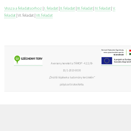
Vissza a feladatsorhoz
|
I. feladat
|
II. feladat
|
III. feladat
|
IV. feladat
|
V.
feladat
| VI. feladat |
VII. feladat
A verseny kereteit a TÁMOP - 4.2.2/B-
10/1-2010-0030
„Önálló lépések a tudomány területén”
pályázat biztosította.