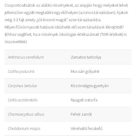
Csoportosítsátok az alábbi növényeket, az alapján hogy melyeket lehet
jellemzően együtt megtalálni egy élőhelyen (azonos társulásban). Írjatok
még 3-3 fajt amely „jól érezné magát” ezen társulásokba.
Milyen fő környezeti hatások idézhetik elő ezen társulások létrejöttét?
(Ehhez segíthet, ha a növények ökológiai értékszámait (TWR értékeit) is
összevetitek)
Anthriscus cerefolium
Zamatos turbolya
Caltha palustris
Mocsári gólyahír
Carpinus betulus
Közönséges gyertyán
Celtis occidentalis
Nyugati ostorfa
Chamaecytisus albus
Fehér zanót
Chelidonium majus
Vérehulló fecskefű