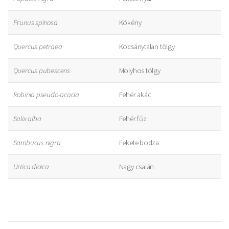
Prunus spinosa
Kökény
Quercus petraea
Kocsánytalan tölgy
Quercus pubescens
Molyhos tölgy
Robinia pseudo-acacia
Fehér akác
Salix alba
Fehér fűz
Sambucus nigra
Fekete bodza
Urtica dioica
Nagy csalán