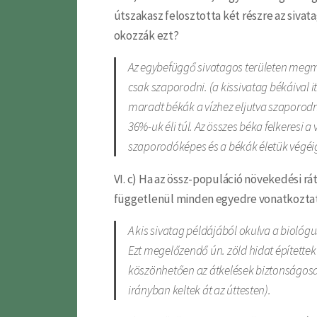
útszakasz felosztotta két részre az sivat
okozzák ezt?
Az egybefüggő sivatagos területen megma
csak szaporodni. (a kissivatag békáival 
maradt békák a vízhez eljutva szaporodna
36%-uk éli túl. Az összes béka felkeresi
szaporodóképes és a békák életük végéi
VI. c) Ha az össz-populáció növekedési rá
függetlenül minden egyedre vonatkoztatv
A kis sivatag példájából okulva a bioló
Ezt megelőzendő ún. zöld hidat építettek
köszönhetően az átkelések biztonságosa
irányban keltek át az úttesten).