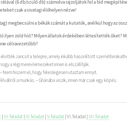
rátával (6 db/szülő db) számolva rajzoljátok fel a híd megépítése
eteket csak a sivatagi élőhelyen nézve!
vatag) megbecsülni a békák számát a kutatók, anélkül hogy az ös
tó ilyen zöld híd? Milyen állatok érdekében létesítették őket? M
nne célravezetőbb?
 elvitték Jancsit a telepre, amely inkább hasonlított szemétlerakat
hogy a régi merevlemezeket innen is elszállítják.
 – Nem hiszem el, hogy feleslegesen utaztam ennyit.
vállról a munkás. – Ghánába viszik, innen már csak egy köpés.
t
|
III. feladat
|
IV. feladat
|
V. feladat
| VI. feladat |
VII. feladat