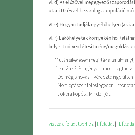
VI. d) Az előzővel megegyező szaporodási 
utáni 10. évvel bezárólag a populáció mér
VI. e) Hogyan tudják egy élőhelyen (a si
VI. f) Lakóhelyetek környékén hol találha
helyett milyen létesítmény/megoldás le
Miután sikeresen megírták a tanulmányt,
óra utánajárást igényelt, mire megtudta, 
– De mégis hova? – kérdezte ingerülten.
– Nem egészen feleslegesen – mondta fél
– Jókora köpés... Minden jót!
Vissza a feladatsorhoz
|
I. feladat
|
II. felada