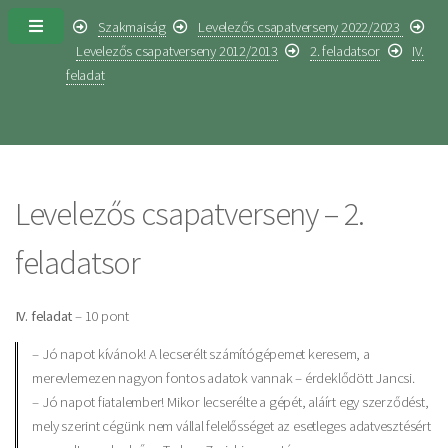
Szakmaiság
Levelezős csapatverseny 2022/2023
Levelezős csapatverseny 2012/2013
2. feladatsor
IV.
feladat
Levelezős csapatverseny – 2.
feladatsor
IV. feladat
– 10 pont
– Jó napot kívánok! A lecserélt számítógépemet keresem, a
merevlemezen nagyon fontos adatok vannak – érdeklődött Jancsi.
– Jó napot fiatalember! Mikor lecserélte a gépét, aláírt egy szerződést,
mely szerint cégünk nem vállal felelősséget az esetleges adatvesztésért