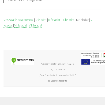
Vissza a feladatsorhoz
|
I. feladat
|
II. feladat
|
III. feladat
| IV. feladat |
V.
feladat
|
VI. feladat
|
VII. feladat
A verseny kereteit a TÁMOP - 4.2.2/B-
10/1-2010-0030
„Önálló lépések a tudomány területén”
pályázat biztosította.