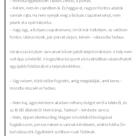
– mondta egykedvűen Tadeus Zericki, a portás.
– Kérem, nem én cseréltem le. És higgye el, nagyon fontos adatok
vannak rajta. Ha nem nyerjük meg a Bolyais csapatversenyt, nem
jutunk el a nyári táborba.
– Vagy úgy, a Bolyais csapatverseny. Arról már hallottam, ez valóban
fontos. Utána nézek, pár percet várjon, kérem – válaszolta Tadeus.
Várakozás közben Jancsinak bőven jutott ideje körülnézni. A hely nem
volt épp szívderítő. A logisztikai központ a közelmúltban vásárolhatott
egy újabb földdarabot a terjeszkedéshez.
– Úgy nézem, több időbe fog telni, amíg megtaláljuk, amit keres –
mondta visszaérve Tadeus.
– Nem baj, úgyis kérdezni akartam néhány dolgot erről a telekről, és
az itt élő állatokról. Nem bánja, Tadeus? – kérdezte Jancsi.
– Nem, éppen ellenkezőleg. Magam is hobbiból biológiával
foglalkozom, persze nekem is vannak kérdéseim, amikre hátha Ön
tud válaszolni. Egyébként szólítson csak Tádénak.