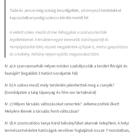
Tádé és Jancsi még sokáig beszélgettek, a környező területekkel
kapcsolatban pedig számos kérdés merült fel:
A védett szikes mezőn öt éve felhagytak a szarvasmarhák
legeltetésével. A területen egyre kevesebb bárányparéjt és
hernyópázsitot látni, viszont megjelentek új fajok is, mint a gyepűrózsa
és a kökény. Néhány helyen nyárfa magoncokat látni.
IV. a) A szarvasmarhák milyen módon szabályozták a terület flóráját és
faunáját? (legalább 3 hatást soroljatok fel)
IV. b) A szikes mező mely területén jelenhettek meg a cserjék?
(Gondoljatok a talaj tápanyag és fém-ion tartalmára!)
IV. c) Milyen társulás változásokat ismertek? Jellemezzétek őket!
Melyikre illenek a társulás fenti változásai?
IV. d) A szomszédos tanya körül bálványfákat akarnak telepíteni. A helyi
természetvédelmi hatóságok nevében foglaljátok össze 7 mondatban,