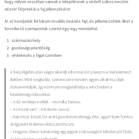
hogy milyen veszélyei vannak a telepítésnek a védett szikes mezőre
nézve! Térjetek ki a faj jellemzésére!
IV. e) Soroljatok fel három további inváziós fajt, és jellemezzétek őket a
következő szempontok szerint egy-egy mondattal:
származási hely
gazdasági jelentőség
védekezés a fajjal szemben
A beszélgetés után végre sikerült információt szerezni a merevlemezt
illetően. Mint megtudta, szerencsére minden egyes alkatrész útját
dokumentálják, így könnyen megtalálhatja a winchestert a
feladatmegoldásokkal.
– A 62-es telepre vitték – mondta Tadeus.
– Az közel van? – kérdezte Jancsi.
– Kairóhoz közel. De azért gondolom elmegy érte, ugye? Ilyen fontos
dolgokért érdemes áldozatot hozni.
– Hogyne. Akkor kérek még egy jegyet a társaságtól. Minden jót Tádé,
és köszönöm a segítségét!