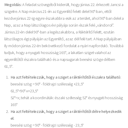
Megoldás:
A feladat szövegéből kiderült, hogy június 22. érkezett Jancsi a
szigetre. A Nap március 21-én az Egyenlítő felett delel 90°-ban, ettől
kezdve június 22-ig egyre északabbra esik az a terület, ahol 90°-ban delel a
Nap, azaz a Nap látszólagos évi pályája során észak felé „vándorol”.
Június 22-én delel 90°-ban a legészakabbra, a Ráktérítő felett, ezután
látszólagos égi pályáján az Egyenlítő, azaz dél felé tart. A Nap pályájában
ily módon június 22-én bekövetkező fordulat a nyári napforduló. Továbbá
tudjuk, hogy a nyugati hosszúság 165°, a lakatlan sziget valahol az
egyenlítőtől északra található és a napsugarak beesési szöge délben
61,5°.
Ha azt feltételezzük, hogy a sziget a ráktérítőtől északra található:
beesési szög = 90° - földrajzi szélesség +23,5°
61,5°=90°-x+23,5°
52°=x; tehát a koordináták: északi szélesség 52° és nyugati hosszúság
165°
Ha azt feltételezzük, hogy a sziget a ráktérítőtől délre helyezkedik
el:
beesési szög = 90° - földrajzi szélesség - 23,5°