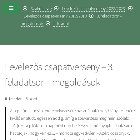
Szakmaiság
Levelezős csapatverseny 2022/2023
Levelezős csapatverseny 2012/2013
3. feladatsor –
megoldások
II. feladat
Levelezős csapatverseny – 3.
feladatsor – megoldások
II. feladat
– 5 pont
A repülőn Jancsi a térd elhelyezésére használható hely hiánya ellenére
kiválóan aludt, egészen addig, amíg a stewardess meg nem szólalt:
– Sajnos a pilótánk a nap mint nap belélegzett műanyagfüst hatására –
hát tudják, hogy van ez.... – mondta egykedvűen – Azért köszönjük,