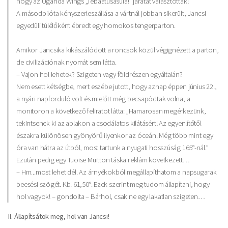
hogy az Uganda Wings „Tebaatusasula!” járatát választották!
A másodpilóta kényszerleszállása a vártnál jobban sikerült, Jancsi
egyedüli túlélőként ébredt egy homokos tengerparton.
Amikor Jancsika kikászálódott a roncsok közül végignézett a parton,
de civilizációnak nyomát sem látta.
– Vajon hol lehetek? Szigeten vagy földrészen egyáltalán?
Nem esett kétségbe, mert eszébe jutott, hogy aznap éppen június 22.,
a nyári napforduló volt és mielőtt még becsapódtak volna, a
monitoron a következő feliratot látta: „Hamarosan megérkezünk,
tekintsenek ki az ablakon a csodálatos kilátásért! Az egyenlítőtől
északra különösen gyönyörű ilyenkor az óceán. Még több mint egy
óra van hátra az útból, most tartunk a nyugati hosszúság 165°-nál.”
Ezután pedig egy Tuoise Muitton táska reklám következett…
– Hm...most lehet dél. Az árnyékokból megállapíthatom a napsugarak
beesési szögét. Kb. 61,50°. Ezek szerint meg tudom állapítani, hogy
hol vagyok! – gondolta – Bárhol, csak ne egy lakatlan szigeten…
II. Állapítsátok meg, hol van Jancsi!