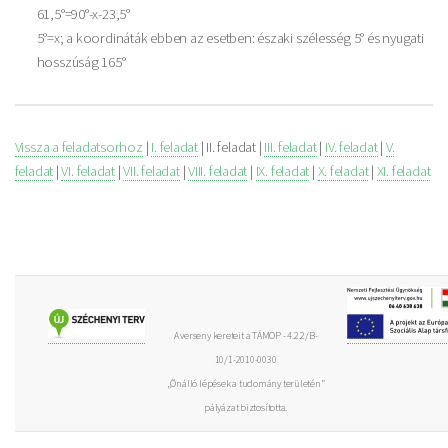
61,5°=90°-x-23,5°
5°=x; a koordináták ebben az esetben: északi szélesség 5° és nyugati
hosszúság 165°
Vissza a feladatsorhoz
|
I. feladat
| II. feladat |
III. feladat
|
IV. feladat
|
V.
feladat
|
VI. feladat
|
VII. feladat
|
VIII. feladat
|
IX. feladat
|
X. feladat
|
XI. feladat
A verseny kereteit a TÁMOP - 4.2.2/B-
10/1-2010-0030
„Önálló lépések a tudomány területén”
pályázat biztosította.