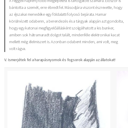
A reggeli napfény több meglepetést is tartogatott számára. Először is
bántotta a szemét, erre ébredt fel. Másodjára viszont észrevette, hogy
az éjszakai menedéke egy földalatti folyosó bejárata. Hamar
körülnézett odabenn, a berendezés és a tárgyak alapján azt gondolta,
hogy egy katonai megfigyelőállásként szolgálhatott a kis bunker,
amiben sok hátramaradt dolgot talált, mindenféle elektronikai kacat
mellett még élelmiszert is. Azonban odabent minden, ami volt, meg
volt rágva.
V. Ismerjétek fel a harapásnyomok és fogsorok alapján az állatokat!