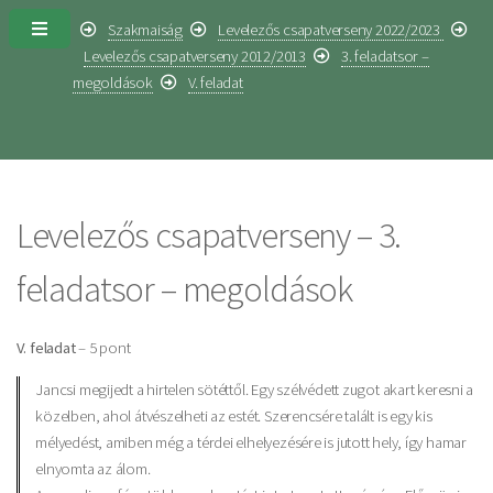
Szakmaiság
Levelezős csapatverseny 2022/2023
Levelezős csapatverseny 2012/2013
3. feladatsor –
megoldások
V. feladat
Levelezős csapatverseny – 3.
feladatsor – megoldások
V. feladat
– 5 pont
Jancsi megijedt a hirtelen sötéttől. Egy szélvédett zugot akart keresni a
közelben, ahol átvészelheti az estét. Szerencsére talált is egy kis
mélyedést, amiben még a térdei elhelyezésére is jutott hely, így hamar
elnyomta az álom.