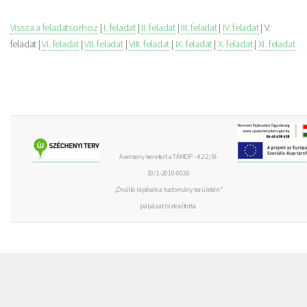
Vissza a feladatsorhoz
|
I. feladat
|
II. feladat
|
III. feladat
|
IV. feladat
| V.
feladat |
VI. feladat
|
VII. feladat
|
VIII. feladat
|
IX. feladat
|
X. feladat
|
XI. feladat
A verseny kereteit a TÁMOP - 4.2.2/B-
10/1-2010-0030
„Önálló lépések a tudomány területén”
pályázat biztosította.