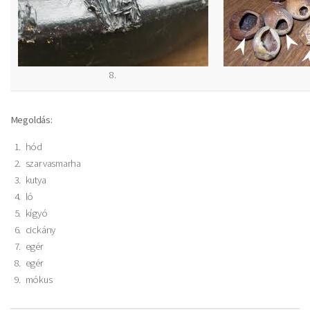
8.
Megoldás:
hód
szarvasmarha
kutya
ló
kígyó
cickány
egér
egér
mókus